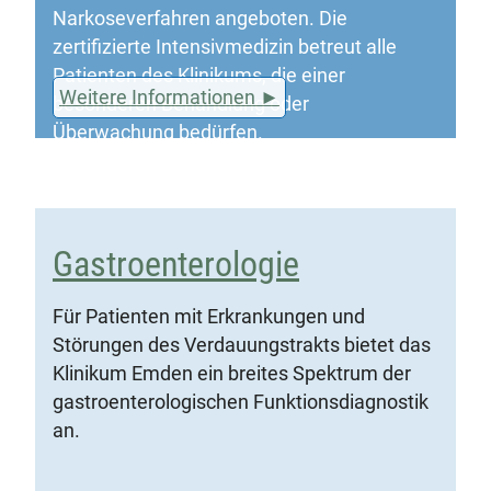
Narkoseverfahren angeboten. Die
zertifizierte Intensivmedizin betreut alle
Patienten des Klinikums, die einer
Weitere Informationen
besonderen Behandlung oder
Überwachung bedürfen.
Gastroenterologie
Für Patienten mit Erkrankungen und
Störungen des Verdauungstrakts bietet das
Klinikum Emden ein breites Spektrum der
gastroenterologischen Funktionsdiagnostik
an.