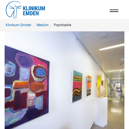
Skip
to
main
You
content
Klinikum Emden
Medizin
Psychiatrie
are
here: