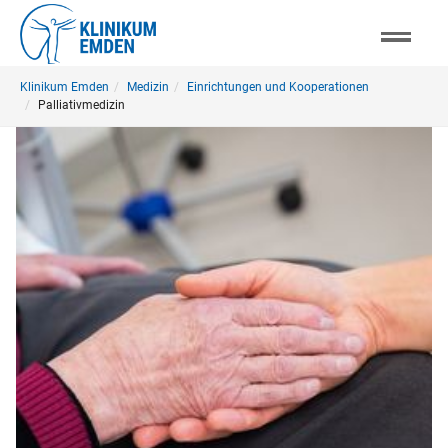
Skip
to
main
You
content
Klinikum Emden
Medizin
Einrichtungen und Kooperationen
are
Palliativmedizin
here: