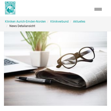
Skip
to
main
You
content
Kliniken Aurich-Emden-Norden
Klinikverbund
Aktuelles
are
News Detailansicht
here: