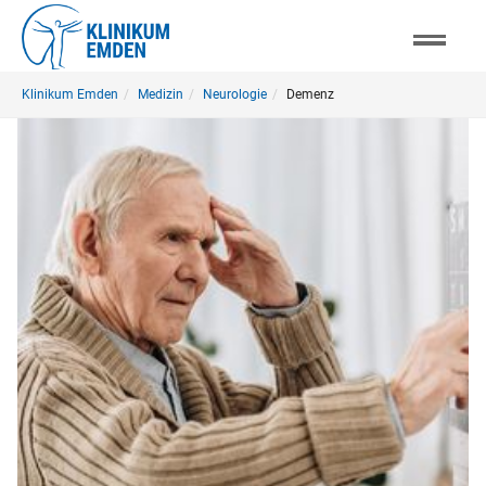
Skip
to
main
You
content
Klinikum Emden
Medizin
Neurologie
Demenz
are
here: