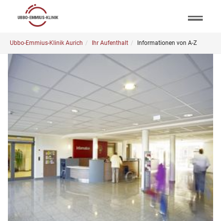
Skip
to
main
You
content
Ubbo-Emmius-Klinik Aurich
Ihr Aufenthalt
Informationen von A-Z
are
here: