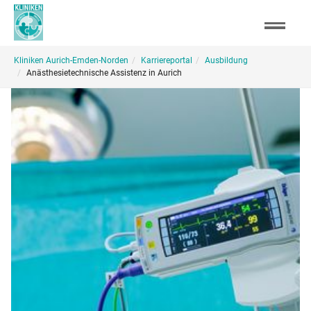
Skip
to
main
You
content
Kliniken Aurich-Emden-Norden
Karriereportal
Ausbildung
are
Anästhesietechnische Assistenz in Aurich
here: