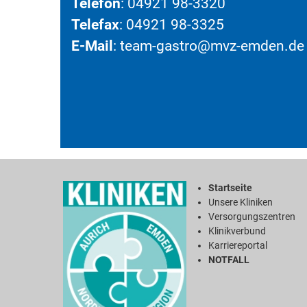
Telefon
: 04921 98-3320
Telefax
: 04921 98-3325
E-Mail
: team-gastro@mvz-emden.de
Startseite
Unsere Kliniken
Versorgungszentren
Klinikverbund
Karriereportal
NOTFALL