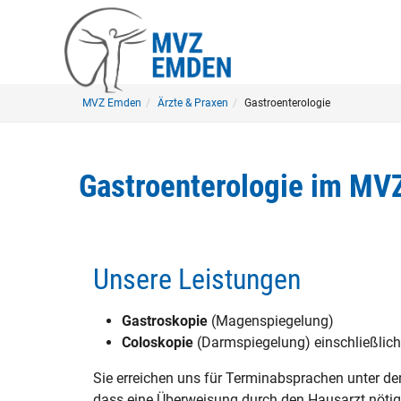
Skip
to
main
content
You
MVZ Emden
Ärzte & Praxen
Gastroenterologie
are
here:
Gastroenterologie im M
Unsere Leistungen
Gastroskopie
(Magenspiegelung)
Coloskopie
(Darmspiegelung) einschließlic
Sie erreichen uns für Terminabsprachen unter de
dass eine Überweisung durch den Hausarzt nötig 